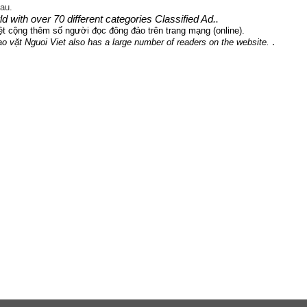
hau.
 with over 70 different categories Classified Ad.
.
t cộng thêm số người đọc đông đảo trên trang mạng (online).
.
Rao vặt Nguoi Viet also has a large number of readers on the website.