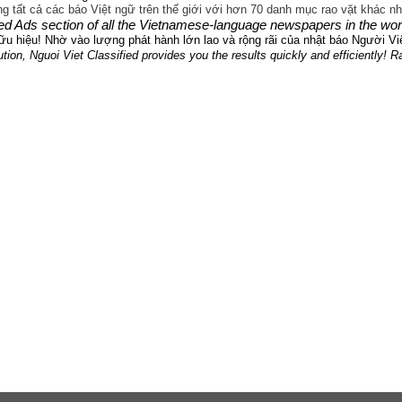
ng tất cả các báo Việt ngữ trên thế giới với hơn 70 danh mục rao vặt khác n
ed Ads section of all the Vietnamese-language newspapers in the world
u hiệu! Nhờ vào lượng phát hành lớn lao và rộng rãi của nhật báo Người Việ
ution, Nguoi Viet Classified provides you the results quickly and efficiently! 