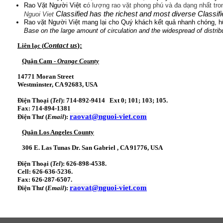
Rao Vặt Người Việt
c
ó lượng rao vặt phong phú và đa dạng nhất tro
Classified
has the richest and most diverse Classifi
Nguoi Viet
Rao vặt Người Việt mang lại cho Quý khách kết quả nhanh chóng, hữ
Base on the large amount of circulation and the widespread of distrib
Contact us
):
Liên lạc (
Quận Cam -
Orange County
14771 Moran Street
Westminster, CA 92683, USA
Điện Thoại (
T
el
):
714-892-9414 Ext 0; 101; 103; 105.
Fax
:
714-894-1381
raovat@nguoi-viet.com
Điện Thư (
Email
)
:
Quận Los Angeles County
306 E. Las Tunas Dr.
San Gabriel , CA 91776, USA
Điện Thoại (
T
el
):
626-898-4538.
Cell: 626-636-5236.
Fax
:
626-287-6507.
raovat@nguoi-viet.com
Điện Thư (
Email
)
: