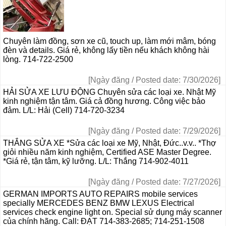
Chuyên làm đồng, sơn xe cũ, touch up, làm mới mâm, bóng
đèn và details. Giá rẻ, không lấy tiền nếu khách không hài
lòng. 714-722-2500
[Ngày đăng / Posted date: 7/30/2026]
HẢI SỬA XE LƯU ĐỘNG Chuyên sửa các loại xe. Nhật Mỹ
kinh nghiệm tận tâm. Giá cả đồng hương. Công việc bảo
đảm. L/L: Hải (Cell) 714-720-3234
[Ngày đăng / Posted date: 7/29/2026]
THẮNG SỬA XE *Sửa các loại xe Mỹ, Nhật, Đức..v.v.. *Thợ
giỏi nhiều năm kinh nghiệm, Certified ASE Master Degree.
*Giá rẻ, tận tâm, kỹ lưỡng. L/L: Thắng 714-902-4011
[Ngày đăng / Posted date: 7/27/2026]
GERMAN IMPORTS AUTO REPAIRS mobile services
specially MERCEDES BENZ BMW LEXUS Electrical
services check engine light on. Special sử dụng máy scanner
của chính hãng. Call: ĐẠT 714-383-2685; 714-251-1508