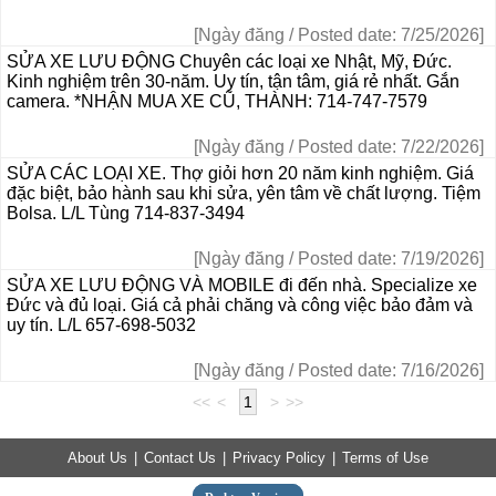
[Ngày đăng / Posted date: 7/25/2026]
SỬA XE LƯU ĐỘNG Chuyên các loại xe Nhật, Mỹ, Đức.
Kinh nghiệm trên 30-năm. Uy tín, tận tâm, giá rẻ nhất. Gắn
camera. *NHẬN MUA XE CŨ, THÀNH: 714-747-7579
[Ngày đăng / Posted date: 7/22/2026]
SỬA CÁC LOẠI XE. Thợ giỏi hơn 20 năm kinh nghiệm. Giá
đặc biệt, bảo hành sau khi sửa, yên tâm về chất lượng. Tiệm
Bolsa. L/L Tùng 714-837-3494
[Ngày đăng / Posted date: 7/19/2026]
SỬA XE LƯU ĐỘNG VÀ MOBILE đi đến nhà. Specialize xe
Đức và đủ loại. Giá cả phải chăng và công việc bảo đảm và
uy tín. L/L 657-698-5032
[Ngày đăng / Posted date: 7/16/2026]
<<
<
1
>
>>
About Us
|
Contact Us
|
Privacy Policy
|
Terms of Use