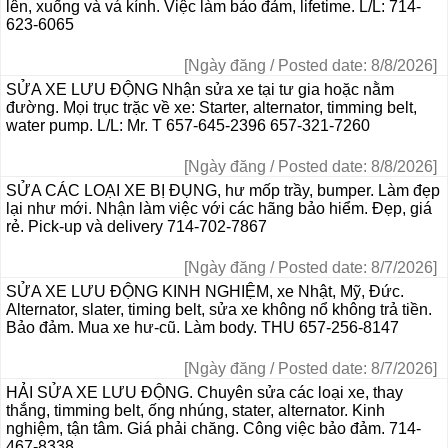
lên, xuống và vá kính. Việc làm bảo đảm, lifetime. L/L: 714-
623-6065
[Ngày đăng / Posted date: 8/8/2026]
SỬA XE LƯU ĐỘNG Nhận sửa xe tại tư gia hoặc nằm
đường. Mọi trục trặc về xe: Starter, alternator, timming belt,
water pump. L/L: Mr. T 657-645-2396 657-321-7260
[Ngày đăng / Posted date: 8/8/2026]
SỬA CÁC LOẠI XE BỊ ĐỤNG, hư mốp trầy, bumper. Làm đẹp
lại như mới. Nhận làm việc với các hãng bảo hiểm. Đẹp, giá
rẻ. Pick-up và delivery 714-702-7867
[Ngày đăng / Posted date: 8/7/2026]
SỬA XE LƯU ĐỘNG KINH NGHIỆM, xe Nhật, Mỹ, Đức.
Alternator, slater, timing belt, sửa xe không nổ không trả tiền.
Bảo đảm. Mua xe hư-cũ. Làm body. THU 657-256-8147
[Ngày đăng / Posted date: 8/7/2026]
HẢI SỬA XE LƯU ĐỘNG. Chuyên sửa các loại xe, thay
thắng, timming belt, ống nhúng, stater, alternator. Kinh
nghiệm, tận tâm. Giá phải chăng. Công việc bảo đảm. 714-
467-8338